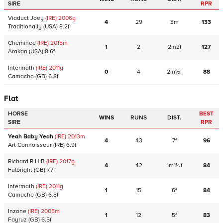
SIRE
RPR
Viaduct Joey
(IRE)
2006
g
4
29
3m
133
Traditionally
(USA)
8.2f
Cheminee
(IRE)
2015
m
1
2
2m2f
127
Arakan
(USA)
8.6f
Intermath
(IRE)
2011
g
0
4
2m½f
88
Camacho
(GB)
6.8f
Flat
HORSE
BEST
WINS
RUNS
DIST.
SIRE
RPR
Yeah Baby Yeah
(IRE)
2013
m
4
43
7f
96
Art Connoisseur
(IRE)
6.9f
Richard R H B
(IRE)
2017
g
4
42
1m1½f
84
Fulbright
(GB)
7.7f
Intermath
(IRE)
2011
g
1
15
6f
84
Camacho
(GB)
6.8f
Inzone
(IRE)
2005
m
1
12
5f
83
Fayruz
(GB)
6.5f