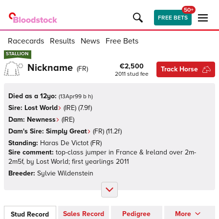
50+
FREE BETS
Racecards
Results
News
Free Bets
STALLION
STALLION
Nickname
€2,500
(
FR
)
Track Horse
2011
stud fee
Died as a 12yo:
(
13Apr99 b h
)
Sire:
Lost World
(
IRE
)
(7.9f)
Dam:
Newness
(
IRE
)
Dam's Sire:
Simply Great
(
FR
)
(11.2f)
Standing:
Haras De Victot
(
FR
)
Sire comment:
top-class jumper in France & Ireland over 2m-
2m5f, by Lost World; first yearlings 2011
Breeder:
Sylvie Wildenstein
Sales Record
Pedigree
More
Stud Record