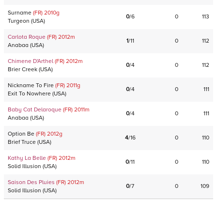
Surname
(FR)
2010
g
0
/
6
0
113
Turgeon
(
USA
)
Carlota Roque
(FR)
2012
m
1
/
11
0
112
Anabaa
(
USA
)
Chimene D'Arthel
(FR)
2012
m
0
/
4
0
112
Brier Creek
(
USA
)
Nickname To Fire
(FR)
2011
g
0
/
4
0
111
Exit To Nowhere
(
USA
)
Baby Cat Delaroque
(FR)
2011
m
0
/
4
0
111
Anabaa
(
USA
)
Option Be
(FR)
2012
g
4
/
16
0
110
Brief Truce
(
USA
)
Kathy La Belle
(FR)
2012
m
0
/
11
0
110
Solid Illusion
(
USA
)
Saison Des Pluies
(FR)
2012
m
0
/
7
0
109
Solid Illusion
(
USA
)