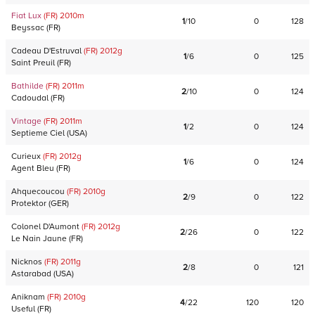
Fiat Lux
(FR)
2010
m
1
/
10
0
128
Beyssac
(
FR
)
Cadeau D'Estruval
(FR)
2012
g
1
/
6
0
125
Saint Preuil
(
FR
)
Bathilde
(FR)
2011
m
2
/
10
0
124
Cadoudal
(
FR
)
Vintage
(FR)
2011
m
1
/
2
0
124
Septieme Ciel
(
USA
)
Curieux
(FR)
2012
g
1
/
6
0
124
Agent Bleu
(
FR
)
Ahquecoucou
(FR)
2010
g
2
/
9
0
122
Protektor
(
GER
)
Colonel D'Aumont
(FR)
2012
g
2
/
26
0
122
Le Nain Jaune
(
FR
)
Nicknos
(FR)
2011
g
2
/
8
0
121
Astarabad
(
USA
)
Aniknam
(FR)
2010
g
4
/
22
120
120
Useful
(
FR
)