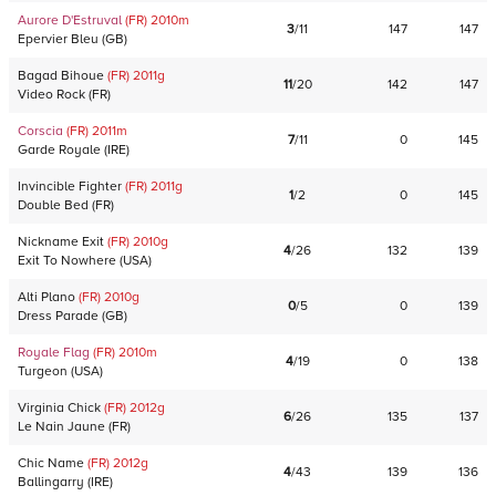
Aurore D'Estruval
(FR)
2010
m
3
/
11
147
147
Epervier Bleu
(
GB
)
Bagad Bihoue
(FR)
2011
g
11
/
20
142
147
Video Rock
(
FR
)
Corscia
(FR)
2011
m
7
/
11
0
145
Garde Royale
(
IRE
)
Invincible Fighter
(FR)
2011
g
1
/
2
0
145
Double Bed
(
FR
)
Nickname Exit
(FR)
2010
g
4
/
26
132
139
Exit To Nowhere
(
USA
)
Alti Plano
(FR)
2010
g
0
/
5
0
139
Dress Parade
(
GB
)
Royale Flag
(FR)
2010
m
4
/
19
0
138
Turgeon
(
USA
)
Virginia Chick
(FR)
2012
g
6
/
26
135
137
Le Nain Jaune
(
FR
)
Chic Name
(FR)
2012
g
4
/
43
139
136
Ballingarry
(
IRE
)