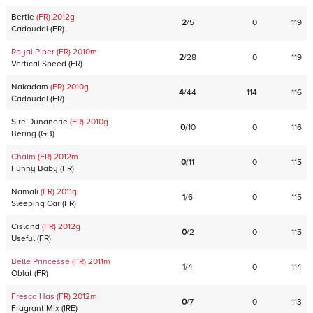
Bertie
(FR)
2012
g
2
/
5
0
119
Cadoudal
(
FR
)
Royal Piper
(FR)
2010
m
2
/
28
0
119
Vertical Speed
(
FR
)
Nakadam
(FR)
2010
g
4
/
44
114
116
Cadoudal
(
FR
)
Sire Dunanerie
(FR)
2010
g
0
/
10
0
116
Bering
(
GB
)
Chalm
(FR)
2012
m
0
/
11
0
115
Funny Baby
(
FR
)
Namali
(FR)
2011
g
1
/
6
0
115
Sleeping Car
(
FR
)
Cisland
(FR)
2012
g
0
/
2
0
115
Useful
(
FR
)
Belle Princesse
(FR)
2011
m
1
/
4
0
114
Oblat
(
FR
)
Fresca Has
(FR)
2012
m
0
/
7
0
113
Fragrant Mix
(
IRE
)