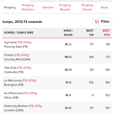
Progeny
Progeny
Progeny
Progeny
Damsire
Nicks
Statistics
Results
Entries
Filter
Jumps, 2012-13 onwards
WINS /
BEST
BEST
HORSE / DAM'S SIRE
RUNS
OR
RPR
Cyrname
(FR)
2012
g
8
/
23
177
181
Passing Sale
(
FR
)
Frodon
(FR)
2012
g
19
/
52
169
177
Country Reel
(
USA
)
Yala Enki
(FR)
2010
g
13
/
49
161
165
Cadoudal
(
FR
)
Le Mercurey
(FR)
2010
g
5
/
19
152
160
Bulington
(
FR
)
As D'Estruval
(FR)
2010
g
8
/
14
0
153
Nikos
(
GB
)
Gwencily Berbas
(FR)
2011
g
6
/
42
151
147
Lesotho
(
USA
)