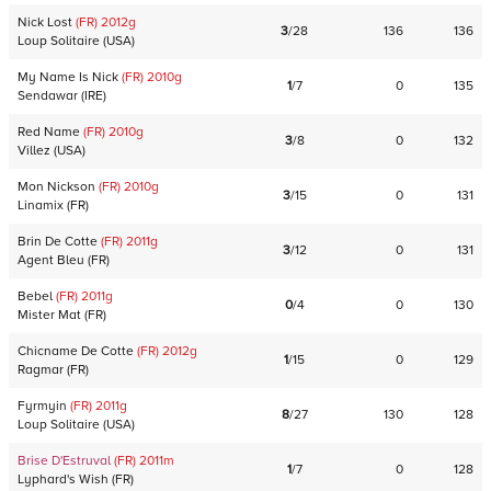
Nick Lost
(FR)
2012
g
3
/
28
136
136
Loup Solitaire
(
USA
)
My Name Is Nick
(FR)
2010
g
1
/
7
0
135
Sendawar
(
IRE
)
Red Name
(FR)
2010
g
3
/
8
0
132
Villez
(
USA
)
Mon Nickson
(FR)
2010
g
3
/
15
0
131
Linamix
(
FR
)
Brin De Cotte
(FR)
2011
g
3
/
12
0
131
Agent Bleu
(
FR
)
Bebel
(FR)
2011
g
0
/
4
0
130
Mister Mat
(
FR
)
Chicname De Cotte
(FR)
2012
g
1
/
15
0
129
Ragmar
(
FR
)
Fyrmyin
(FR)
2011
g
8
/
27
130
128
Loup Solitaire
(
USA
)
Brise D'Estruval
(FR)
2011
m
1
/
7
0
128
Lyphard's Wish
(
FR
)